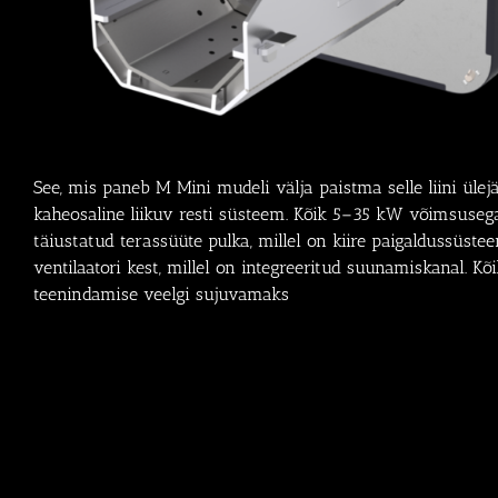
See, mis paneb M Mini mudeli välja paistma selle liini ülejä
kaheosaline liikuv resti süsteem. Kõik 5–35 kW võimsusega
täiustatud terassüüte pulka, millel on kiire paigaldussüste
ventilaatori kest, millel on integreeritud suunamiskanal. K
teenindamise veelgi sujuvamaks