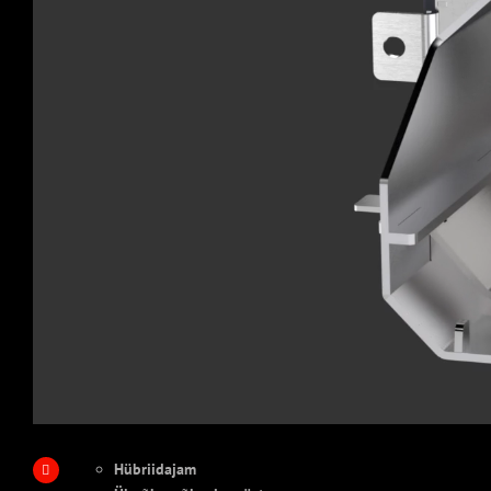
Hübriidajam