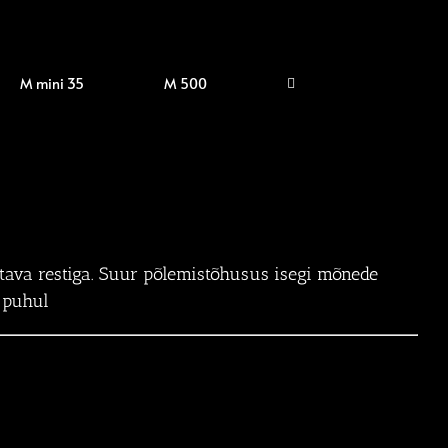
M mini 35
M 500
tatava restiga. Suur põlemistõhusus isegi mõnede
 puhul