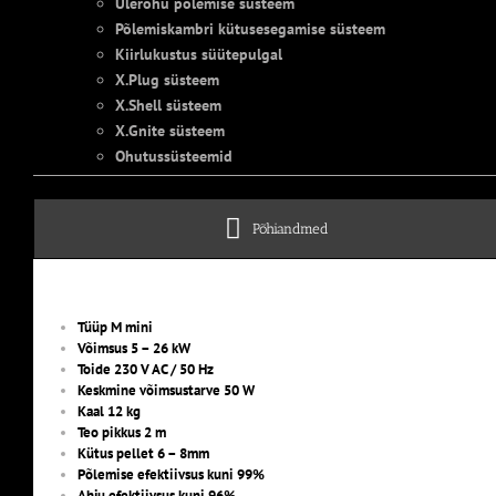
Ülerõhu põlemise süsteem
Põlemiskambri kütusesegamise süsteem
Kiirlukustus süütepulgal
X.Plug süsteem
X.Shell süsteem
X.Gnite süsteem
Ohutussüsteemid
Põhiandmed
Tüüp M mini
Võimsus 5 – 26 kW
Toide 230 V AC / 50 Hz
Keskmine võimsustarve 50 W
Kaal 12 kg
Teo pikkus 2 m
Kütus pellet 6 – 8mm
Põlemise efektiivsus kuni 99%
Ahju efektiivsus kuni 96%