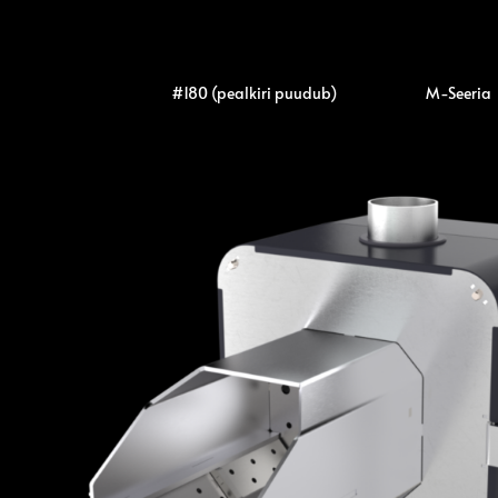
Skip
to
content
#180 (pealkiri puudub)
M-Seeria