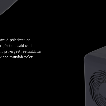
änud põletitest, on
 põletid sisaldavad
em ja kergesti eemaldatav
õik see muudab põleti