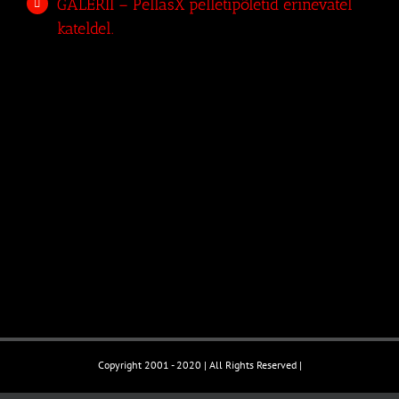
GALERII – PellasX pelletipõletid erinevatel
kateldel.
Copyright 2001 - 2020 | All Rights Reserved |