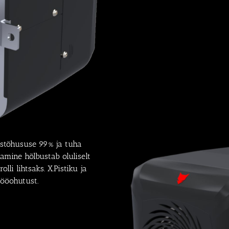
istõhususe 99% ja tuha
amine hõlbustab oluliselt
li lihtsaks. X.Pistiku ja
tööohutust.