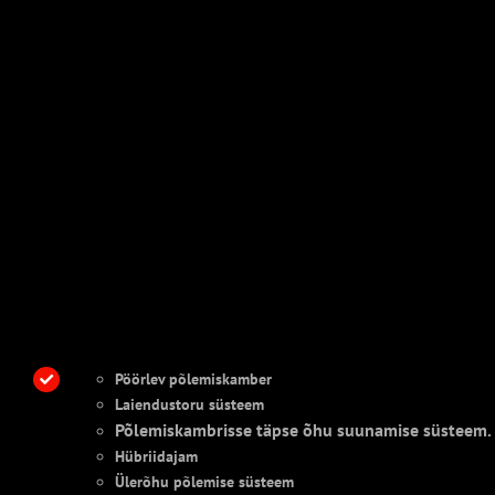
Pöörlev põlemiskamber
Laiendustoru süsteem
Põlemiskambrisse täpse õhu suunamise süsteem.
Hübriidajam
Ülerõhu põlemise süsteem