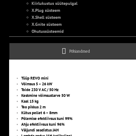
Kiirlukustus süütepulgal
X.Plug süsteem
X.Shell süsteem
X.Gnite süsteem
Ohutussüsteemid
Põhiandmed
Tüüp REVO mini
Võimsus 5 – 26 kW
Toide 230 V AC / 50 Hz
Keskmine võimsustarve 50 W
Kaal 15 kg
Teo pikkus 2 m
Kütus pellet 6 – 8mm
Põlemise efektiivsus kuni 99%
Ahju efektiivsus kuni 96%
Väljundi seadistus JAH
Lambda andur JAH (valikuline)