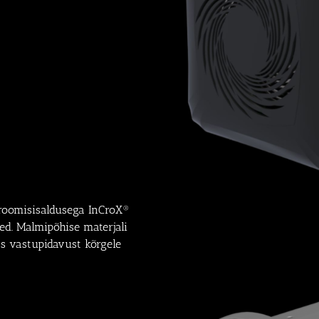
kroomisisaldusega InCroX®
d. Malmipõhise materjali
as vastupidavust kõrgele