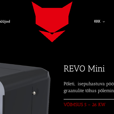
müüjad
KKK
REVO Mini
Põleti, isepuhastuva pöö
graanulite tõhus põlemin
VÕIMSUS 5 – 26 KW