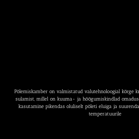
Põlemiskamber on valmistatud valutehnoloogial kõrge 
sulamist, millel on kuuma- ja hõõgumiskindlad omaduse
kasutamine pikendas oluliselt põleti eluiga ja suurend
temperatuurile