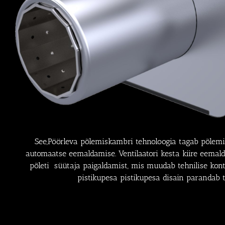
See,
Pöörleva põlemiskambri tehnoloogia tagab põlem
automaatse eemaldamise. Ventilaatori kesta kiire eemald
põleti süütaja paigaldamist, mis muudab tehnilise kontrol
pistikupesa pistikupesa disain parandab 